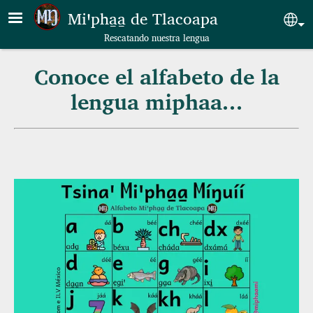
Skip to main content
Miꞌpha̱a̱ de Tlacoapa
Sel
Rescatando nuestra lengua
Conoce el alfabeto de la
lengua miphaa...